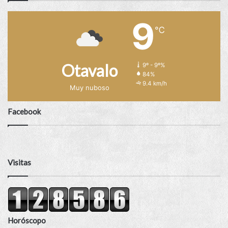
9
℃
Otavalo
9º - 9º%
84%
9.4 km/h
Muy nuboso
Facebook
Visitas
Horóscopo