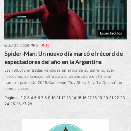
Espectáculos
Jul 30, 2026
0
10
Spider-Man: Un nuevo día marcó el récord de
espectadores del año en la Argentina
Las 196.018 entradas vendidas en el día de su estreno, ayer
miércoles, es la mayor cifra para el arranque de un filme en
nuestro país este 2026.Cómo van "Toy Story 5" y "La Odisea" en
plenas vacac...
Páginas:
1
2
3
4
5
6
7
8
9
10
11
12
13
14
15
16
17
18
19
20
21
22
23
24
25
26
27
28