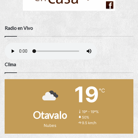
Radio en Vivo
Clima
19
℃
Otavalo
19º - 19º%
50%
9.5 km/h
Nubes