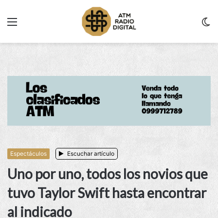
Menu
C
m
Espectáculos
Escuchar artículo
Uno por uno, todos los novios que
tuvo Taylor Swift hasta encontrar
al indicado