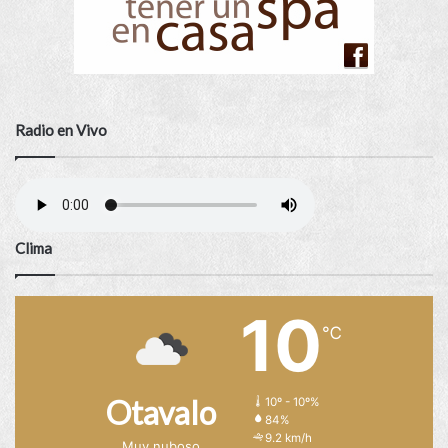
Radio en Vivo
Clima
10
℃
Otavalo
10º - 10º%
84%
9.2 km/h
Muy nuboso