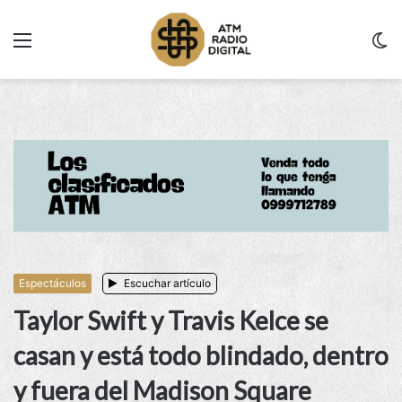
Menu
C
m
Espectáculos
Escuchar artículo
Taylor Swift y Travis Kelce se
casan y está todo blindado, dentro
y fuera del Madison Square