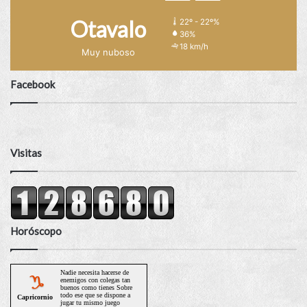
Otavalo
22º - 22º%
36%
18 km/h
Muy nuboso
Facebook
Visitas
Horóscopo