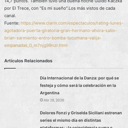
14,7 puntos. También tuvo una buena noche Guido Kaczka
por El Trece, con "Es mi sueño".Los más vistos de cada
canal.
Fuente:
https://www.clarin.com/espectaculos/rating-lunes-
agotadora-puerta-giratoria-gran-hermano-ahora-salio-
brian-sarmiento-entro-bomba-tucumana-valija-
empanadas_0_m7njg99nzr.html
Artículos Relacionados
Día Internacional de la Danza: por qué se
festeja y cómo será la celebración en la
Argentina
Abr 28, 2026
Dolores Fonzi y Griselda Siciliani estrenan
series el mismo día en distintas
plataformas: ¿la coincidencia suma o