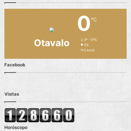
0
℃
Otavalo
0º - 0º%
0%
0 km/h
Facebook
Visitas
Horóscopo