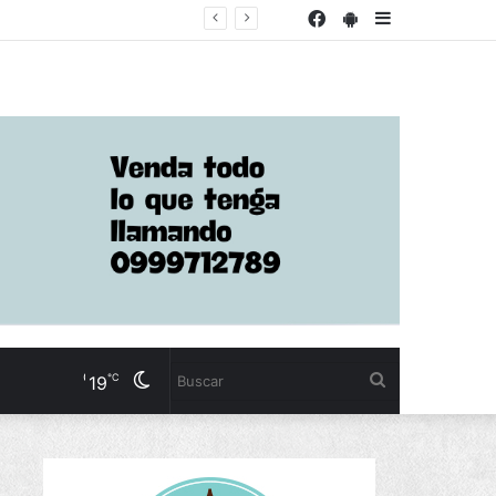
Twitter
Facebook
PlayStore
Sidebar
nda parte
Otavalo
Cambiar
Buscar
℃
19
modo