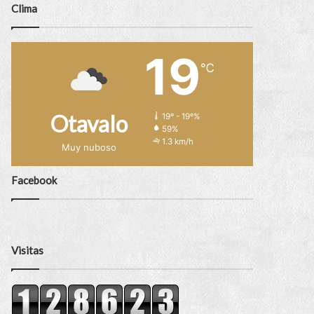
Clima
19
℃
Otavalo
19º - 19º%
59%
1.3 km/h
Muy nuboso
Facebook
Visitas