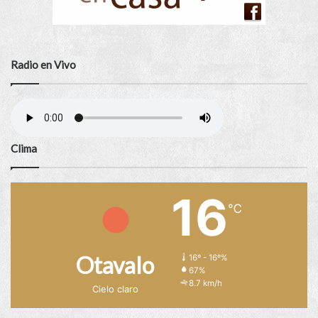
Radio en Vivo
Clima
16
℃
Otavalo
16º - 16º%
67%
8.7 km/h
Cielo claro