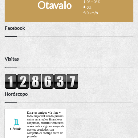
Otavalo
0º - 0º%
0%
0 km/h
Facebook
Visitas
Horóscopo