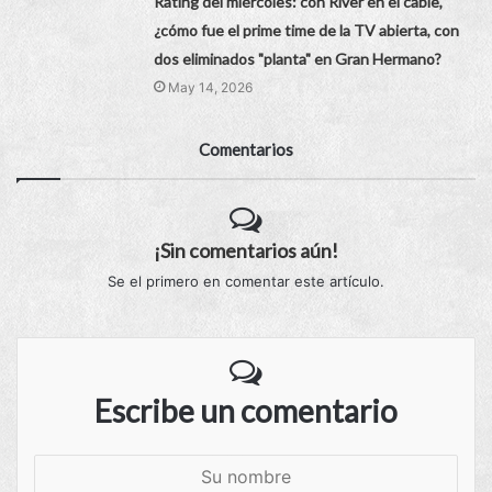
Rating del miércoles: con River en el cable,
¿cómo fue el prime time de la TV abierta, con
dos eliminados "planta" en Gran Hermano?
May 14, 2026
Comentarios
¡Sin comentarios aún!
Se el primero en comentar este artículo.
Escribe un comentario
S
u