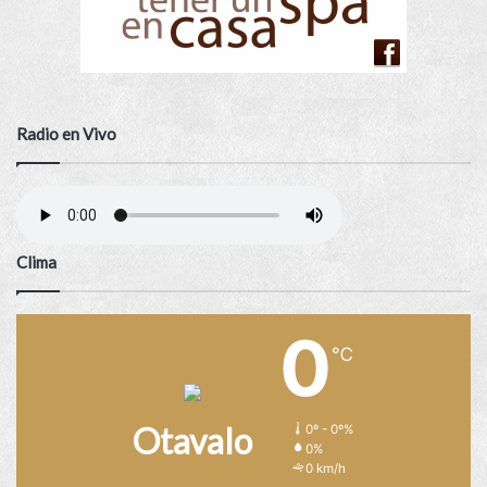
Radio en Vivo
Clima
0
℃
Otavalo
0º - 0º%
0%
0 km/h