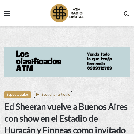
Menu
C
m
Espectáculos
Escuchar artículo
Ed Sheeran vuelve a Buenos Aires
con show en el Estadio de
Huracán y Finneas como invitado