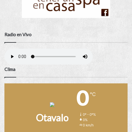
Radio en Vivo
Clima
0
℃
Otavalo
0º - 0º%
0%
0 km/h